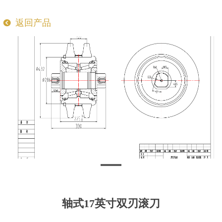
返回产品
뀸
轴式17英寸双刃滚刀