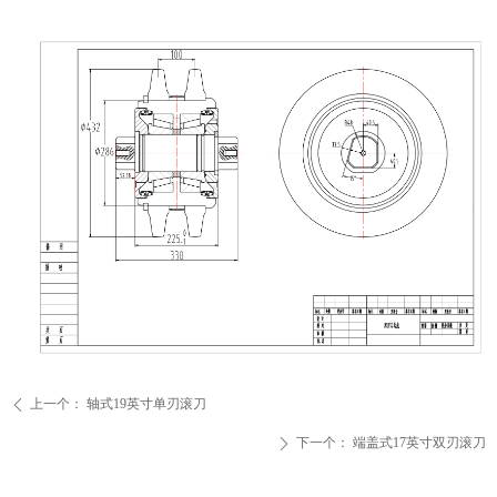
上一个：
轴式19英寸单刃滚刀
ꄴ
下一个：
端盖式17英寸双刃滚刀
ꄲ